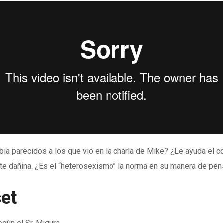
 parecidos a los que vio en la charla de Mike? ¿Le ayuda el con
e dañina. ¿Es el “heterosexismo” la norma en su manera de pen
set
gún el Sr. Migura.