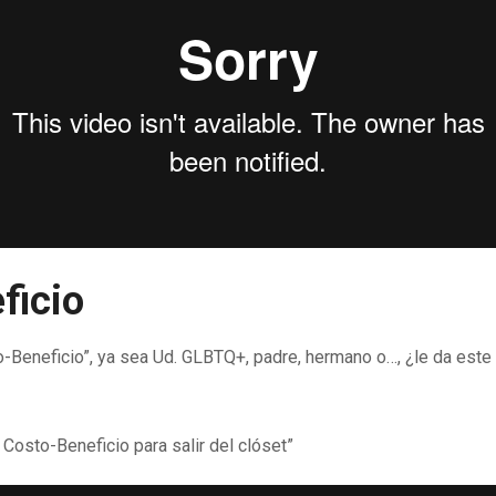
ficio
o-Beneficio”, ya sea Ud. GLBTQ+, padre, hermano o…, ¿le da est
to-Beneficio para salir del clóset”